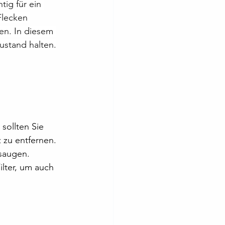
ig für ein 
Flecken 
en. In diesem 
Zustand halten.
sollten Sie 
zu entfernen. 
saugen. 
lter, um auch 