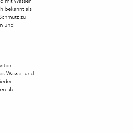
o mit Wasser 
h bekannt als 
 Schmutz zu 
n und 
vsten 
es Wasser und 
ieder 
ben ab.