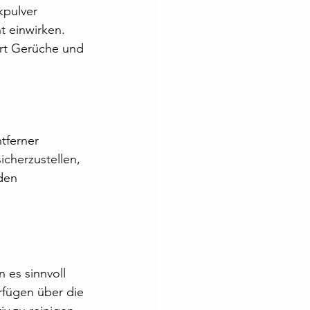
pulver 
 einwirken. 
ert Gerüche und 
tferner 
icherzustellen, 
den 
 es sinnvoll 
rfügen über die 