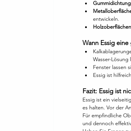
Gummidichtunge
Metalloberfläch
entwickeln.
Holzoberfläche
Wann Essig eine 
Kalkablagerunge
Wasser-Lösung l
Fenster lassen s
Essig ist hilfre
Fazit: Essig ist ni
Essig ist ein vielseit
es halten. Vor der A
Für empfindliche Obe
und dennoch effektiv