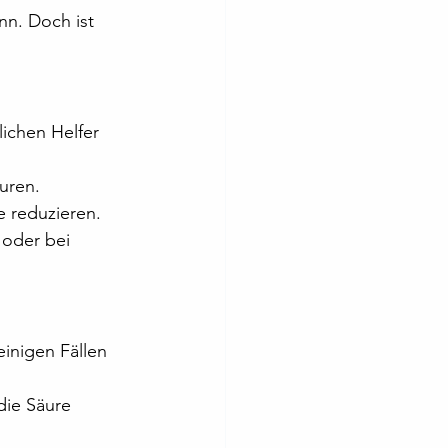
nn. Doch ist 
lichen Helfer 
uren.
e reduzieren.
 oder bei 
einigen Fällen 
die Säure 