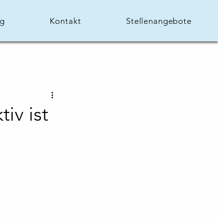
og
Kontakt
Stellenangebote
iv ist
!