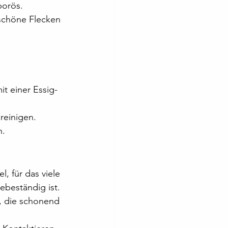
porös.
schöne Flecken 
t einer Essig-
reinigen.
n.
l, für das viele 
ebeständig ist. 
, die schonend 